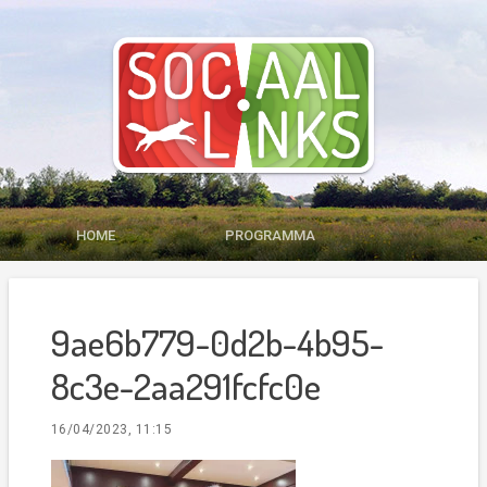
HOME
PROGRAMMA
MEDIA
LID WORDEN
9ae6b779-0d2b-4b95-
CONTACT
8c3e-2aa291fcfc0e
16/04/2023, 11:15