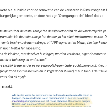
 werd o.a. subsidie voor de renovatie van de kerktoren in Rinsumageast b
 burgerlijke gemeente, en door het zgn.”Overgangsrecht” bleef dat zo.
er te stellen foar de restauraasje fan de tsjerketoer fan de Alexandertsjerke y
ogram stiet kin de restauraasje fan de toer yn ien slach meinommen wurde. De 
meente troch in beliedsmaatregel út 1798 eigner is (en bliuwt) fan tsjerketuo
” noch hieltiid fan tapassing:
de klokken, met dezelver huisingen, worden verklaard, eigendommen te zijn
 dezelver behering en onderhoud’
zje skriftlik frege as der ea oare mooglikheden ûndersocht binne t.o.f. it eign
 (únyk troch syn twa beuken en in krypt ûnder it koar) mei in toer út de 13e i
arstel dan ek stypje
.
n maakt: