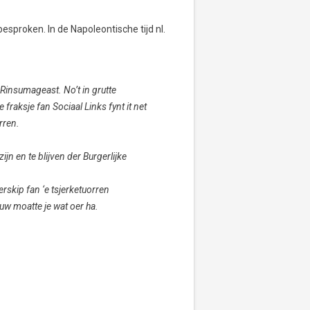
esproken. In de Napoleontische tijd nl.
n Rinsumageast. No’t in grutte
fraksje fan Sociaal Links fynt it net
rren.
 en te blijven der Burgerlijke
erskip fan ‘e tsjerketuorren
euw moatte je wat oer ha.