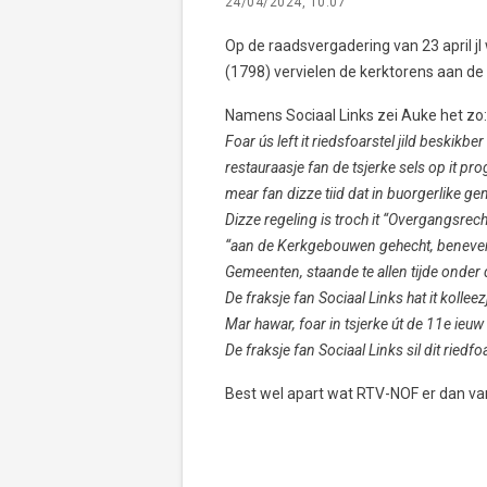
24/04/2024, 10:07
Op de raadsvergadering van 23 april jl
(1798) vervielen de kerktorens aan de
Namens Sociaal Links zei Auke het zo:
Foar ús left it riedsfoarstel jild beskikb
restauraasje fan de tsjerke sels op it pr
mear fan dizze tiid dat in buorgerlike ge
Dizze regeling is troch it “Overgangsrecht
“aan de Kerkgebouwen gehecht, benevens 
Gemeenten, staande te allen tijde onder
De fraksje fan Sociaal Links hat it kollee
Mar hawar, foar in tsjerke út de 11e ieuw
De fraksje fan Sociaal Links sil dit riedfo
Best wel apart wat RTV-NOF er dan va