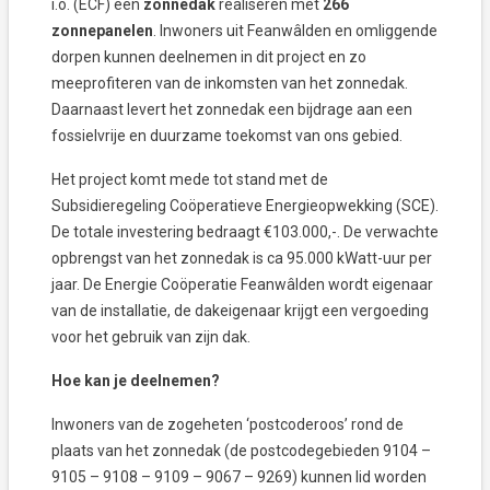
i.o. (ECF) een
zonnedak
realiseren met
266
zonnepanelen
. Inwoners uit Feanwâlden en omliggende
dorpen kunnen deelnemen in dit project en zo
meeprofiteren van de inkomsten van het zonnedak.
Daarnaast levert het zonnedak een bijdrage aan een
fossielvrije en duurzame toekomst van ons gebied.
Het project komt mede tot stand met de
Subsidieregeling Coöperatieve Energieopwekking (SCE).
De totale investering bedraagt €103.000,-. De verwachte
opbrengst van het zonnedak is ca 95.000 kWatt-uur per
jaar. De Energie Coöperatie Feanwâlden wordt eigenaar
van de installatie, de dakeigenaar krijgt een vergoeding
voor het gebruik van zijn dak.
Hoe kan je deelnemen?
Inwoners van de zogeheten ‘postcoderoos’ rond de
plaats van het zonnedak (de postcodegebieden 9104 –
9105 – 9108 – 9109 – 9067 – 9269) kunnen lid worden