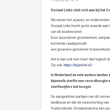
11/03/2018, 12:19
Sociaal Links sluit zich aan bij het 
We weten het al jaren, en ondervinden 
Sociaal Links hecht grote waarde aan 
van de biodiversiteit.
Door duurzamer groenbeheer, aanpassin
komende raadsperiode
een groenere gemeente te bewerkstel
Het is dan ook niet meer dan logisch da
Zie ook:
https://bijenlint.nl/
In Nederland en vele andere landen zi
bijenvolk sterfte een recordhoogte v
sterftecijfers het hoogst.
De aangesloten partijen van dit conven
landbouw en dat de ineenstorting van 
fruitproductie. De bijenstand is een g