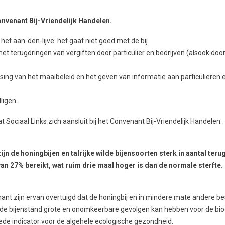
Convenant Bij-Vriendelijk Handelen.
het aan-den-lijve: het gaat niet goed met de bij.
het terugdringen van vergiften door particulier en bedrijven (alsook do
g van het maaibeleid en het geven van informatie aan particulieren en
ligen.
t Sociaal Links zich aansluit bij het Convenant Bij-Vriendelijk Handelen.
jn de honingbijen en talrijke wilde bijensoorten sterk in aantal teru
an 27% bereikt, wat ruim drie maal hoger is dan de normale sterfte.
ant zijn ervan overtuigd dat de honingbij en in mindere mate andere bes
de bijenstand grote en onomkeerbare gevolgen kan hebben voor de biodi
oede indicator voor de algehele ecologische gezondheid.