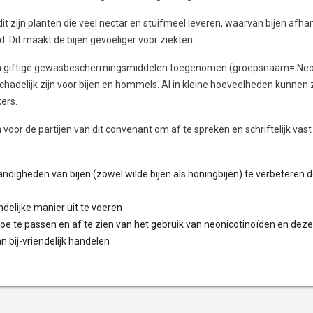
 zijn planten die veel nectar en stuifmeel leveren, waarvan bijen afhank
. Dit maakt de bijen gevoeliger voor ziekten.
jen giftige gewasbeschermingsmiddelen toegenomen (groepsnaam= Neoni
adelijk zijn voor bijen en hommels. Al in kleine hoeveelheden kunnen 
ers.
voor de partijen van dit convenant om af te spreken en schriftelijk vast 
andigheden van bijen (zowel wilde bijen als honingbijen) te verbeteren 
ndelijke manier uit te voeren
oe te passen en af te zien van het gebruik van neonicotinoïden en deze
 bij-vriendelijk handelen