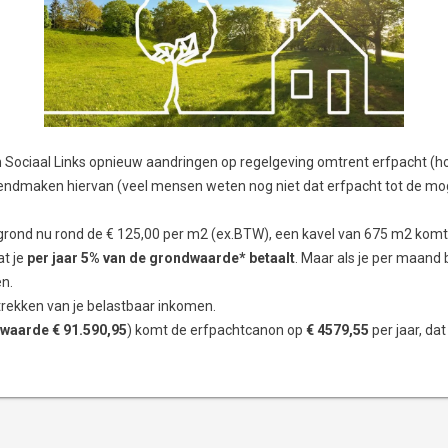
n Sociaal Links opnieuw aandringen op regelgeving omtrent erfpacht (h
endmaken hiervan (veel mensen weten nog niet dat erfpacht tot de mog
grond nu rond de € 125,00 per m2 (ex.BTW), een kavel van 675 m2 komt
at je
per jaar 5% van de grondwaarde* betaalt
. Maar als je per maand 
n.
trekken van je belastbaar inkomen.
waarde € 91.590,95
) komt de erfpachtcanon op
€ 4579,55
per jaar, dat