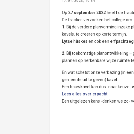
17/04/2023, 10:34
Op
27 september 2022
heeft de fract
De fracties verzoeken het college om:
1.
Bij de verdere planvorming inzake pl
kavels, te creëren op korte termijn.
Lytse hûskes
en ook een
erfpachtreg
2.
Bij toekomstige planontwikkeling –
plannen op herkenbare wijze ruimte t
En wat schetst onze verbazing (in een
gemeente uit te geven) kavel.
Een bouwkavel kan dus -naar keuze-
Lees alles over erpacht
Een uitgelezen kans -denken we zo- vo