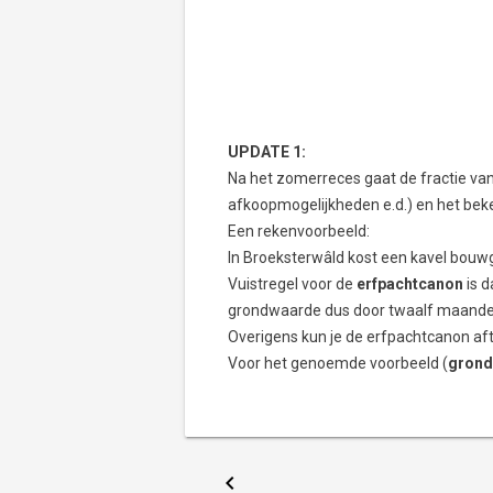
UPDATE 1:
Na het zomerreces gaat de fractie va
afkoopmogelijkheden e.d.) en het bek
Een rekenvoorbeeld:
In Broeksterwâld kost een kavel bouw
Vuistregel voor de
erfpachtcanon
is d
grondwaarde dus door twaalf maande
Overigens kun je de erfpachtcanon af
Voor het genoemde voorbeeld (
grond
chevron_left