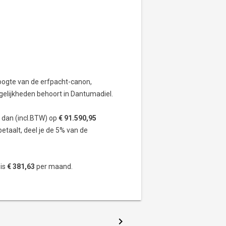
oogte van de erfpacht-canon,
elijkheden behoort in Dantumadiel.
 dan (incl.BTW) op
€ 91.590,95
betaalt, deel je de 5% van de
 is
€ 381,63
per maand.
chevron_right