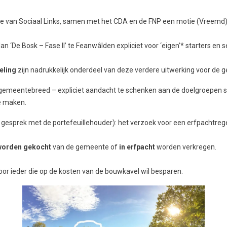
ie van Sociaal Links, samen met het CDA en de FNP een motie (Vreemd)
an ‘De Bosk – Fase II’ te Feanwâlden expliciet voor ‘eigen’* starters e
eling
zijn nadrukkelijk onderdeel van deze verdere uitwerking voor de
 gemeentebreed – expliciet aandacht te schenken aan de doelgroepen st
e maken.
 gesprek met de portefeuillehouder): het verzoek voor een erfpachtrege
worden gekocht
van de gemeente of
in erfpacht
worden verkregen.
or ieder die op de kosten van de bouwkavel wil besparen.