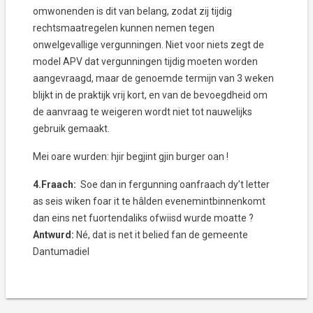
omwonenden is dit van belang, zodat zij tijdig
rechtsmaatregelen kunnen nemen tegen
onwelgevallige vergunningen. Niet voor niets zegt de
model APV dat vergunningen tijdig moeten worden
aangevraagd, maar de genoemde termijn van 3 weken
blijkt in de praktijk vrij kort, en van de bevoegdheid om
de aanvraag te weigeren wordt niet tot nauwelijks
gebruik gemaakt.
Mei oare wurden: hjir begjint gjin burger oan !
4.Fraach:
Soe dan in fergunning oanfraach dy’t letter
as seis wiken foar it te hâlden evenemintbinnenkomt
dan eins net fuortendaliks ofwiisd wurde moatte ?
Antwurd:
Né, dat is net it belied fan de gemeente
Dantumadiel