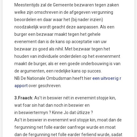
Meestentijds zal de Gemeente bezwaren tegen zaken
welke zijn omschreven in de afgegeven vergunning
beoordelen en daar waar het (bij nader inzien)
noodzakelijk wordt geacht deze aanpassen. Als een
burger een bezwaar maakt tegen het gehele
evenement dan is de kans op acceptatie van uw
bezwaar zo goed als nihil. Met bezwaar tegen het
houden van individuele onderdelen op het evenenment
maakt de burger, als er een goede onderbouwing is van
de argumenten, een redelijke kans op succes.
NB De Nationale Ombudsman heeft hier
een uitvoerig r
apport
over geschreven.
3.Fraach:
As’t in beswier nét in evenemint stopje kin,
wat foar sin hat dan noch in beswier en
in beswiertermyn ? Kinne Jo dat útlizze ?
As’t in beswier in evenemint wol stopje kin, moat dan de
fergunning net folle earder oanfrege wurde en moat
dan de fergunning net folle earder ferliend wurde, sadat