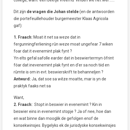
college, want ‘een beetje vreemd’ vinden we het wel ……
Dit zijn
de vragen die Johan stelde
(en de antwoorden
die portefeuillehouder burgemeester Klaas Agricola
gaf):
1. Fraach:
Moat it net sa weze dat in
fergunningferliening rûn weze moat ungefear 7 wiken
foar dat it evenemint plak fynt ?
Yn elts gefal safolle earder dat in beswiertermyn ôfrint
fóar dat inevenemint plak fynt en d’er sa noch tiid en
rûmte is om in evt. beswierskrift te behanneljen ?
Antwurd:
Ja, dat soe sa wêze moatte, mar is yn de
praktyk faaks net sa
Want,
2. Fraach:
Stopt in beswier in evenemint ? Kin in
beswier eins in evenemint stopje ? Ja of nee, hoe dan
en wat binne dan mooglik de gefolgen enof de
konsekwinsjes. Bygelyks ek de jurisdyske konsekwinsjes