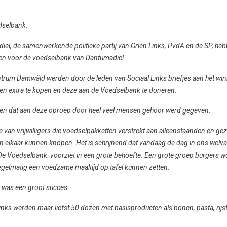
edselbank.
iel, de samenwerkende politieke partij van Grien Links, PvdA en de SP, h
en voor de voedselbank van Dantumadiel.
centrum Damwâld werden door de leden van Sociaal Links briefjes aan het wi
en extra te kopen en deze aan de Voedselbank te doneren.
en dat aan deze oproep door heel veel mensen gehoor werd gegeven.
 van vrijwilligers die voedselpakketten verstrekt aan alleenstaanden en gez
aan elkaar kunnen knopen. Het is schrijnend dat vandaag de dag in ons we
 De Voedselbank voorziet in een grote behoefte. Een grote groep burgers 
egelmatig een voedzame maaltijd op tafel kunnen zetten.
 was een groot succes.
 Links werden maar liefst 50 dozen met basisproducten als bonen, pasta, rijs