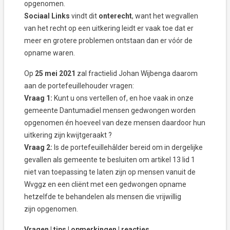
opgenomen.
Sociaal Links
vindt dit
onterecht
, want het wegvallen
van het recht op een uitkering leidt er vaak toe dat er
meer en grotere problemen ontstaan dan er vóór de
opname waren.
Op
25 mei 2021
zal fractielid Johan Wijbenga daarom
aan de portefeuillehouder vragen:
Vraag 1:
Kunt u ons vertellen of, en hoe vaak in onze
gemeente Dantumadiel mensen gedwongen worden
opgenomen én hoeveel van deze mensen daardoor hun
uitkering zijn kwijtgeraakt ?
Vraag 2:
Is de portefeuillehâlder bereid om in dergelijke
gevallen als gemeente te besluiten om artikel 13 lid 1
niet van toepassing te laten zijn op mensen vanuit de
Wvggz en een cliënt met een gedwongen opname
hetzelfde te behandelen als mensen die vrijwillig
zijn opgenomen.
Vragen | tips | opmerkingen | reacties