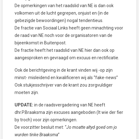
De opmerkingen van het raadslid van NE is dan ook
volkomen uit de lucht gegrepen, onjuist en (in de
gebezigde bewoordingen) nogal tendentieus.
De fractie van Sociaal Links heeft geen minachting voor
de raad van NE noch voor de organisatoren van de
bijeenkomst in Buitenpost.
De fractie heeft het raadslid van NE hier dan ook op
aangesproken en gevraagd om excuus en rectificatie.
Ook de berichtgeving in de krant vinden wij -op zijn
minst- misleidend en kwalificeren wij als “fake-news”
Ook stukjesschrijver van de krant zou zorgvuldiger
moeten zijn.
UPDATE:
in de raadsvergadering van NE heeft
dhr.P.Braaksma zijn excuses aangeboden (It wie der fier
by troch) voor zijn opmerkingen.
De voorzitter besluit met: “
Jo moatte altyd goed om jo
wurden tinke Braaksma
”